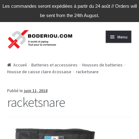
Les commandes seront expédiées à partir du 24 août // Orders will
be sent from the 24th August.
Aller
Aller
Menu
à
au
la
contenu
navigation
Accueil
Accueil
Batteries et accessoires
Housses de batteries
Housse de caisse claire écossaise
racketsnare
Actu
Boutique
Publié le
juin 11, 2018
racketsnare
Commande
Conditions Générales de Vente