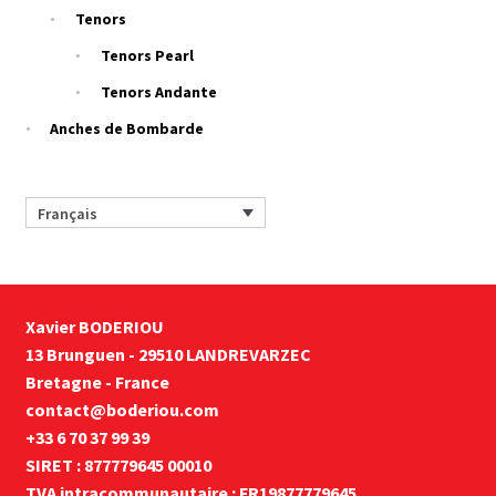
Tenors
Tenors Pearl
Tenors Andante
Anches de Bombarde
Français
Xavier BODERIOU
13 Brunguen - 29510 LANDREVARZEC
Bretagne - France
contact@boderiou.com
+33 6 70 37 99 39
SIRET : 877779645 00010
TVA intracommunautaire : FR19877779645