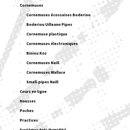
Cornemuses
Cornemuses écossaises Boderiou
Boderiou Uilleann Pipes
Cornemuse plastique
Cornemuses électroniques
Biniou Koz
Cornemuses Naill
Cornemuses Wallace
Small-pipes Naill
Cours en ligne
Housses
Poches
Practices
Systèmes Anti-Humidité