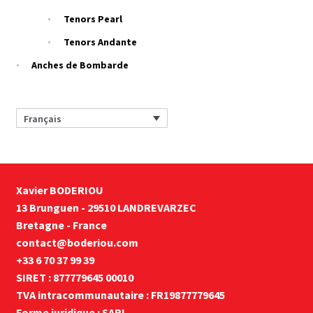
Tenors Pearl
Tenors Andante
Anches de Bombarde
Français
Xavier BODERIOU
13 Brunguen - 29510 LANDREVARZEC
Bretagne - France
contact@boderiou.com
+33 6 70 37 99 39
SIRET : 877779645 00010
TVA intracommunautaire : FR19877779645
Forme juridique : SARL