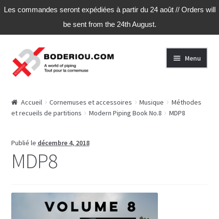
Les commandes seront expédiées à partir du 24 août // Orders will
be sent from the 24th August.
Aller
Aller
Menu
à
au
la
contenu
navigation
Accueil
Accueil
Cornemuses et accessoires
Musique
Méthodes
et recueils de partitions
Modern Piping Book No.8
MDP8
Publié le
décembre 4, 2018
MDP8