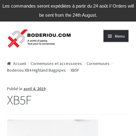
Les commandes seront expédiées à partir du 24 août // Orders will
be sent from the 24th August.
Aller
Aller
Menu
à
au
la
contenu
navigation
Accueil
Accueil
Cornemuses et accessoires
Cornemuses
Boderiou XB4 Highland Bagpipes
XB5F
Publié le
avril 4, 2019
XB5F