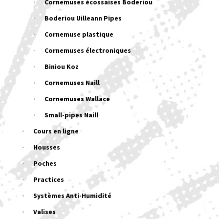
Cornemuses écossaises Boderiou
Boderiou Uilleann Pipes
Cornemuse plastique
Cornemuses électroniques
Biniou Koz
Cornemuses Naill
Cornemuses Wallace
Small-pipes Naill
Cours en ligne
Housses
Poches
Practices
Systèmes Anti-Humidité
Valises