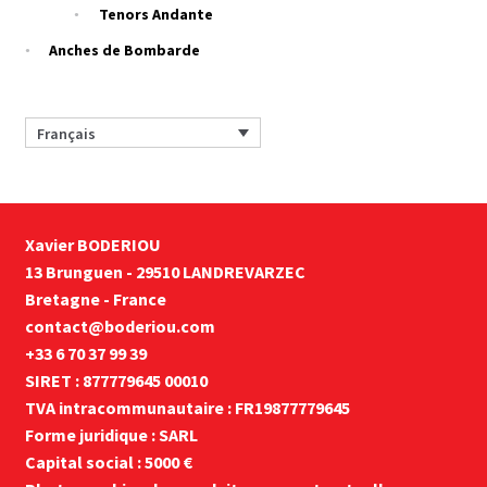
Tenors Andante
Anches de Bombarde
Français
Xavier BODERIOU
13 Brunguen - 29510 LANDREVARZEC
Bretagne - France
contact@boderiou.com
+33 6 70 37 99 39
SIRET : 877779645 00010
TVA intracommunautaire : FR19877779645
Forme juridique : SARL
Capital social : 5000 €