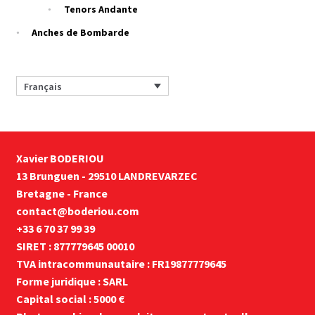
Tenors Andante
Anches de Bombarde
Français
Xavier BODERIOU
13 Brunguen - 29510 LANDREVARZEC
Bretagne - France
contact@boderiou.com
+33 6 70 37 99 39
SIRET : 877779645 00010
TVA intracommunautaire : FR19877779645
Forme juridique : SARL
Capital social : 5000 €