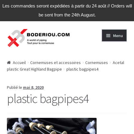
Les commandes seront expédiées à partir du 24 août // Orders will
be sent from the 24th August.
Aller
Aller
Menu
à
au
la
contenu
navigation
Accueil
Accueil
Cornemuses et accessoires
Cornemuses
Acetal
plastic Great Highland Bagpipe
plastic bagpipes4
Publié le
mai 8, 2020
plastic bagpipes4