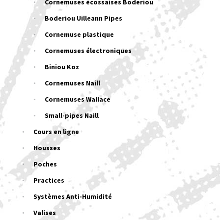
Cornemuses écossaises Boderiou
Boderiou Uilleann Pipes
Cornemuse plastique
Cornemuses électroniques
Biniou Koz
Cornemuses Naill
Cornemuses Wallace
Small-pipes Naill
Cours en ligne
Housses
Poches
Practices
Systèmes Anti-Humidité
Valises