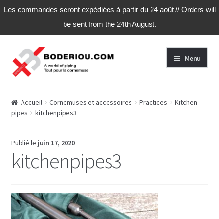
Les commandes seront expédiées à partir du 24 août // Orders will
be sent from the 24th August.
Aller
Aller
Menu
à
au
la
contenu
navigation
Accueil
Accueil
Cornemuses et accessoires
Practices
Kitchen
pipes
kitchenpipes3
Actu
Boutique
Publié le
juin 17, 2020
kitchenpipes3
Commande
Conditions Générales de Vente