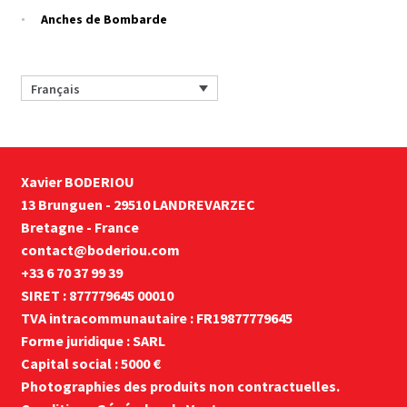
Anches de Bombarde
Français
Xavier BODERIOU
13 Brunguen - 29510 LANDREVARZEC
Bretagne - France
contact@boderiou.com
+33 6 70 37 99 39
SIRET : 877779645 00010
TVA intracommunautaire : FR19877779645
Forme juridique : SARL
Capital social : 5000 €
Photographies des produits non contractuelles.