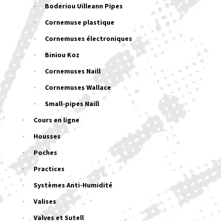
Boderiou Uilleann Pipes
Cornemuse plastique
Cornemuses électroniques
Biniou Koz
Cornemuses Naill
Cornemuses Wallace
Small-pipes Naill
Cours en ligne
Housses
Poches
Practices
Systèmes Anti-Humidité
Valises
Valves et Sutell