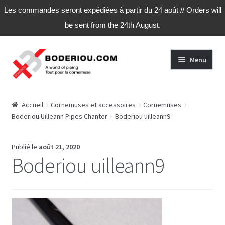
Les commandes seront expédiées à partir du 24 août // Orders will
be sent from the 24th August.
Aller
Aller
Menu
à
au
la
contenu
navigation
Accueil
Accueil
Cornemuses et accessoires
Cornemuses
Boderiou Uilleann Pipes Chanter
Boderiou uilleann9
Publié le
août 21, 2020
Boderiou uilleann9