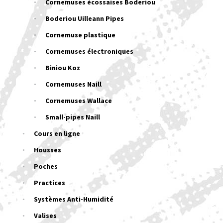
Cornemuses écossaises Boderiou
Boderiou Uilleann Pipes
Cornemuse plastique
Cornemuses électroniques
Biniou Koz
Cornemuses Naill
Cornemuses Wallace
Small-pipes Naill
Cours en ligne
Housses
Poches
Practices
Systèmes Anti-Humidité
Valises