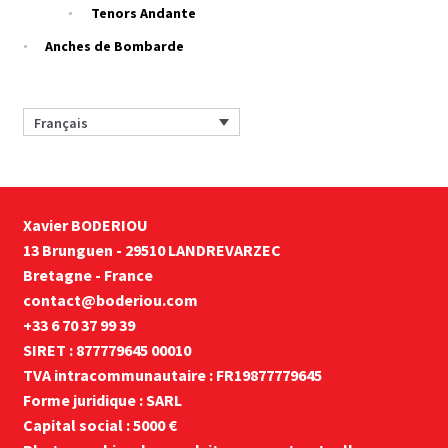
Tenors Andante
Anches de Bombarde
Français
Xavier BODERIOU
13 Brunguen - 29510 LANDREVARZEC
Bretagne - France
contact@boderiou.com
+33 6 70 37 99 39
SIRET : 877779645 00010
TVA intracommunautaire : FR19877779645
Forme juridique : SARL
Capital social : 5000 €