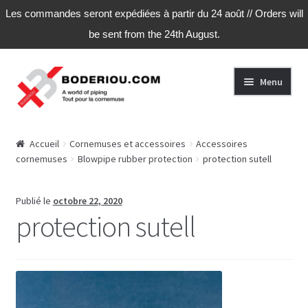
Les commandes seront expédiées à partir du 24 août // Orders will
be sent from the 24th August.
Aller
Aller
Menu
à
au
la
contenu
navigation
Accueil
Accueil
Cornemuses et accessoires
Accessoires
cornemuses
Blowpipe rubber protection
protection sutell
Publié le
octobre 22, 2020
protection sutell