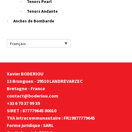
Tenors Pearl
Tenors Andante
Anches de Bombarde
Français
Xavier BODERIOU
13 Brunguen - 29510 LANDREVARZEC
Bretagne - France
contact@boderiou.com
+33 6 70 37 99 39
SIRET : 877779645 00010
TVA intracommunautaire : FR19877779645
Forme juridique : SARL