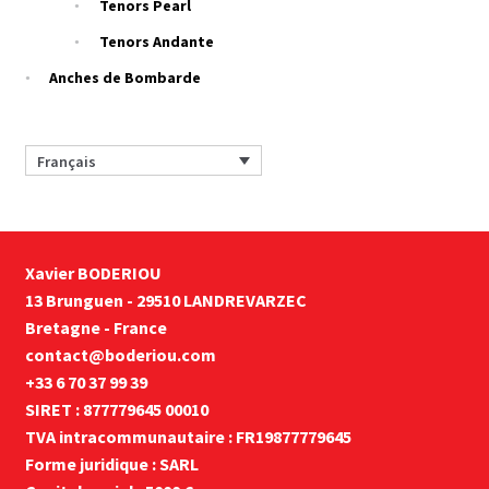
Tenors Pearl
Tenors Andante
Anches de Bombarde
Français
Xavier BODERIOU
13 Brunguen - 29510 LANDREVARZEC
Bretagne - France
contact@boderiou.com
+33 6 70 37 99 39
SIRET : 877779645 00010
TVA intracommunautaire : FR19877779645
Forme juridique : SARL