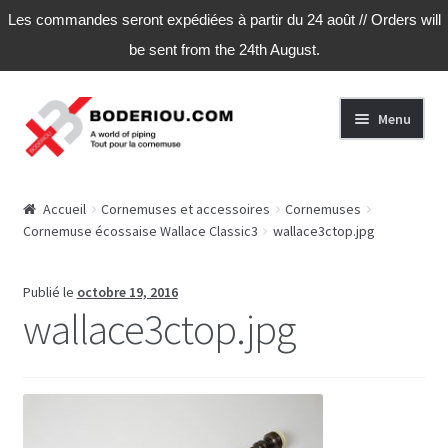
Les commandes seront expédiées à partir du 24 août // Orders will
be sent from the 24th August.
Aller
Aller
Menu
à
au
la
contenu
navigation
Accueil
Accueil
Cornemuses et accessoires
Cornemuses
Cornemuse écossaise Wallace Classic3
wallace3ctop.jpg
Actu
Boutique
Publié le
octobre 19, 2016
wallace3ctop.jpg
Commande
Conditions Générales de Vente