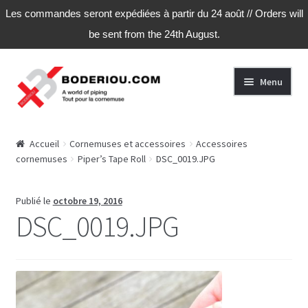
Les commandes seront expédiées à partir du 24 août // Orders will
be sent from the 24th August.
Aller
Aller
Menu
à
au
la
contenu
navigation
Accueil
Accueil
Cornemuses et accessoires
Accessoires
cornemuses
Piper’s Tape Roll
DSC_0019.JPG
Publié le
octobre 19, 2016
DSC_0019.JPG