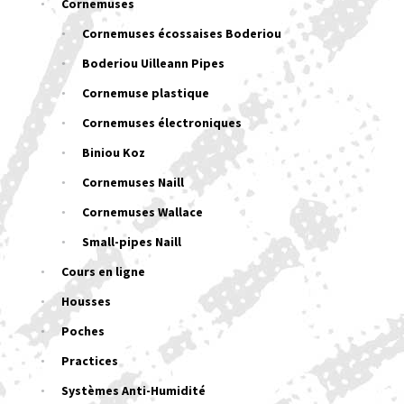
Cornemuses
Cornemuses écossaises Boderiou
Boderiou Uilleann Pipes
Cornemuse plastique
Cornemuses électroniques
Biniou Koz
Cornemuses Naill
Cornemuses Wallace
Small-pipes Naill
Cours en ligne
Housses
Poches
Practices
Systèmes Anti-Humidité