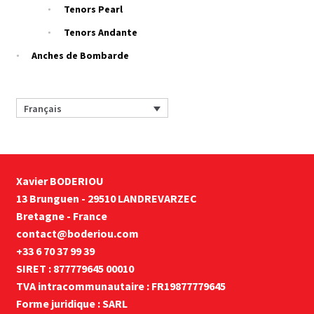
Tenors Pearl
Tenors Andante
Anches de Bombarde
Français
Xavier BODERIOU
13 Brunguen - 29510 LANDREVARZEC
Bretagne - France
contact@boderiou.com
+33 6 70 37 99 39
SIRET : 877779645 00010
TVA intracommunautaire : FR19877779645
Forme juridique : SARL