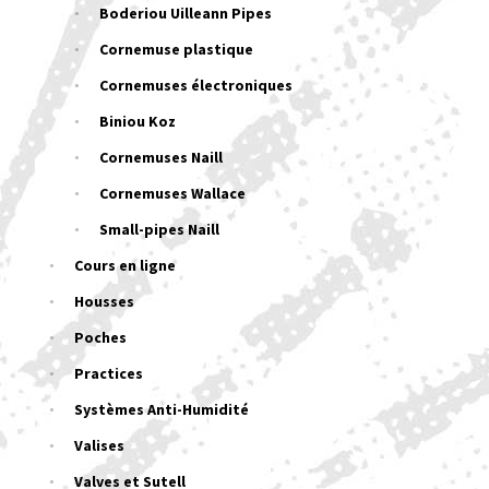
Boderiou Uilleann Pipes
Cornemuse plastique
Cornemuses électroniques
Biniou Koz
Cornemuses Naill
Cornemuses Wallace
Small-pipes Naill
Cours en ligne
Housses
Poches
Practices
Systèmes Anti-Humidité
Valises
Valves et Sutell