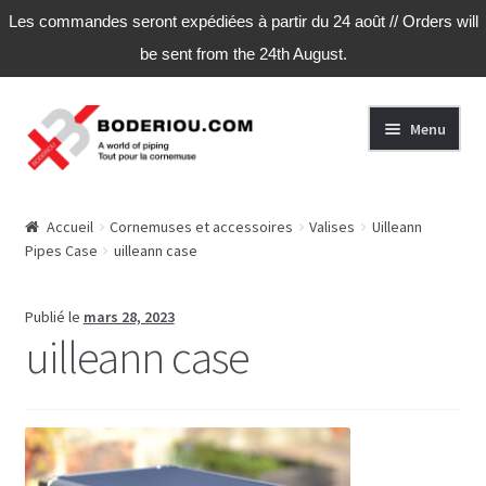
Les commandes seront expédiées à partir du 24 août // Orders will
be sent from the 24th August.
Aller
Aller
Menu
à
au
la
contenu
navigation
Accueil
Accueil
Cornemuses et accessoires
Valises
Uilleann
Pipes Case
uilleann case
Actu
Boutique
Publié le
mars 28, 2023
uilleann case
Commande
Conditions Générales de Vente