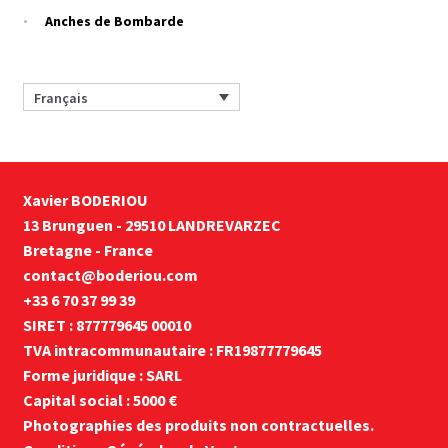
Anches de Bombarde
Français
Xavier BODERIOU
13 Brunguen - 29510 LANDREVARZEC
Bretagne - France
contact@boderiou.com
+33 6 70 37 99 39
SIRET : 877779645 00010
TVA intracommunautaire : FR19877779645
Forme juridique : SARL
Capital social : 5000 €
Photographies des produits non contractuelles.